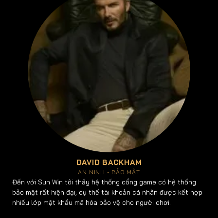
Mở tệp .apk vừa tải về từ thư mục “Tải xuống”, sau
đó nhấn “Cài đặt”, chờ quá trình hoàn tất.
Hướng Dẫn Cách Đăng Ký – Đăng Nhập
Sunwin Chuẩn Nhất
DAVID BACKHAM
Các bước tạo và truy cập tài khoản game đơn giản
AN NINH - BẢO MẬT
Đến với Sun Win tôi thấy hệ thống cổng game có hệ thống
bảo mật rất hiện đại, cụ thể tài khoản cá nhân được kết hợp
Tạo tài khoản, truy cập vào không gian game của
nhiều lớp mật khẩu mã hóa bảo vệ cho người chơi.
Sunwin được thiết kế để vừa đơn giản, vừa bảo mật