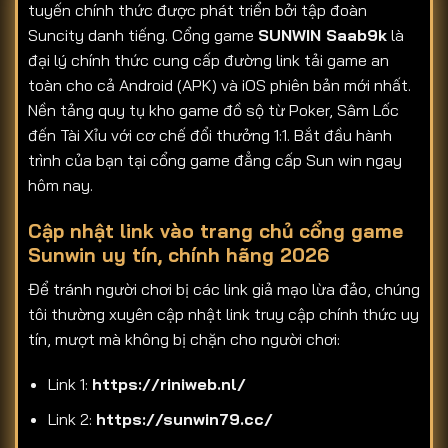
tuyến chính thức được phát triển bởi tập đoàn
Suncity danh tiếng. Cổng game
SUNWIN Saab9k
là
đại lý chính thức cung cấp đường link tải game an
toàn cho cả Android (APK) và iOS phiên bản mới nhất.
Nền tảng quy tụ kho game đồ sộ từ Poker, Sâm Lốc
đến Tài Xỉu với cơ chế đổi thưởng 1:1. Bắt đầu hành
trình của bạn tại cổng game đẳng cấp Sun win ngay
hôm nay.
Cập nhật link vào trang chủ cổng game
Sunwin uy tín, chính hãng 2026
Để tránh người chơi bị các link giả mạo lừa đảo, chúng
tôi thường xuyên cập nhật link truy cập chính thức uy
tín, mượt mà không bị chặn cho người chơi:
Link 1:
https://riniweb.nl/
Link 2:
https://sunwin79.cc/