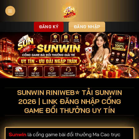
Bỏ
qua
nội
dung
ĐĂNG KÝ
ĐĂNG NHẬP
SUNWIN RINIWEB⭐️ TẢI SUNWIN
2026 | LINK ĐĂNG NHẬP CỔNG
GAME ĐỔI THƯỞNG UY TÍN
Sunwin
là cổng game bài đổi thưởng Ma Cao trực