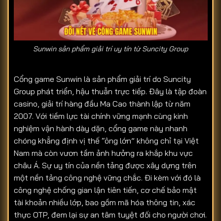
Sunwin sản phẩm giải trí uy tín từ Suncity Group
Cổng game Sunwin là sản phẩm giải trí do Suncity
Group phát triển, hậu thuẫn trực tiếp. Đây là tập đoàn
casino, giải trí hàng đầu Ma Cao thành lập từ năm
2007. Với tiềm lực tài chính vững mạnh cùng kinh
nghiệm vận hành dày dặn, cổng game này nhanh
chóng khẳng định vị thế “ông lớn” không chỉ tại Việt
Nam mà còn vươn tầm ảnh hưởng ra khắp khu vực
châu Á.
Sự uy tín của nền tảng được xây dựng trên
một nền tảng công nghệ vững chắc. Đi kèm với đó là
công nghệ chống gian lận tiên tiến, cơ chế bảo mật
tài khoản nhiều lớp, bao gồm mã hóa thông tin, xác
thực OTP, đem lại sự an tâm tuyệt đối cho người chơi.