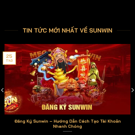
tối đa. Chỉ với vài thao tác, bạn đã sẵn sàng trải
nghiệm những trò chơi hấp dẫn nhất.
Hướng Dẫn Đăng Ký
TIN TỨC MỚI NHẤT VỀ SUNWIN
Tạo tài khoản mới tại
Sun win
là bước đầu tiên để
bạn tham gia cộng đồng game thủ, chỉ mất chưa đầy
một phút để hoàn thành.
25
Th3
Chọn mục Đăng ký: Trên giao diện chính của game
(phiên bản web hoặc app), hãy tìm rồi nhấn vào nút
“Đăng ký”.
Điền thông tin cơ bản: Một biểu mẫu sẽ hiện ra, yêu
cầu bạn cung cấp 3 thông tin quan trọng cho tài
khoản:
Tên đăng nhập: Tên bạn sẽ sử dụng trong game.
Đăng Ký Sunwin – Hướng Dẫn Cách Tạo Tài Khoản
Nhanh Chóng
Đặt tên mật khẩu: Mật khẩu để bảo vệ tài khoản.