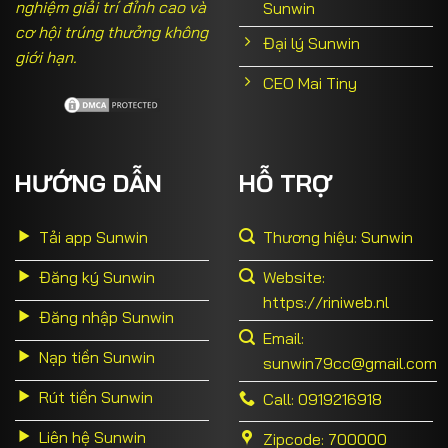
cùng “Mật khẩu” của bạn vào hai ô tương ứng.
nghiệm giải trí đỉnh cao và
Sunwin
cơ hội trúng thưởng không
Xác nhận truy cập: Nhấn vào nút “Đăng nhập” để
Đại lý Sunwin
giới hạn.
vào Sunwin.
CEO Mai Tiny
Hỗ trợ sự cố: Trong trường hợp bạn quên mật khẩu
hoặc gặp vấn đề khi đăng nhập, hãy liên hệ ngay
với bộ phận chăm sóc khách hàng của Sun win để
được hỗ trợ lấy lại tài khoản nhanh chóng.
HƯỚNG DẪN
HỖ TRỢ
Hướng Dẫn Các Bước Nạp Tiền – Rút
Tải app Sunwin
Thương hiệu: Sunwin
Tiền Từ Cổng Game Sunwin
Đăng ký Sunwin
Website:
https://riniweb.nl
Đăng nhập Sunwin
Email:
Nạp tiền Sunwin
sunwin79cc@gmail.com
Rút tiền Sunwin
Call: 0919216918
Liên hệ Sunwin
Zipcode: 700000