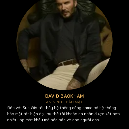
Mở tệp .apk vừa tải về từ thư mục “Tải xuống”, sau
đó nhấn “Cài đặt”, chờ quá trình hoàn tất.
Hướng Dẫn Cách Đăng Ký – Đăng Nhập
Sunwin Chuẩn Nhất
DAVID BACKHAM
Các bước tạo và truy cập tài khoản game đơn giản
AN NINH - BẢO MẬT
Đến với Sun Win tôi thấy hệ thống cổng game có hệ thống
bảo mật rất hiện đại, cụ thể tài khoản cá nhân được kết hợp
Tạo tài khoản, truy cập vào không gian game của
nhiều lớp mật khẩu mã hóa bảo vệ cho người chơi.
Sunwin được thiết kế để vừa đơn giản, vừa bảo mật