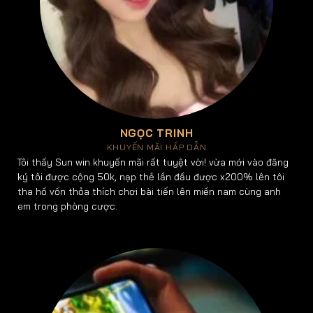
Chọn chơi trên Web: Ngay tại giao diện chính, bạn
sẽ thấy nút “Chơi Nhanh Bản Web”.
Đăng nhập hoặc Đăng ký: Giao diện game sẽ mở ra
trực tiếp trên trình duyệt.
Vào game ngay lập tức: Sau khi đăng nhập thành
công, bạn có thể truy cập ngay vào toàn bộ kho
game, bắt đầu trải nghiệm mà không cần tải về hay
NGỌC TRINH
cài đặt thêm.
KHUYẾN MÃI HẤP DẪN
Tôi thấy Sun win khuyến mãi rất tuyệt vời! vừa mới vào đăng
ký tôi được cộng 50k, nạp thẻ lần đầu được x200% lên tôi
Đối với những ai yêu thích sự tiện lợi muốn giải trí mọi
tha hồ vốn thỏa thích chơi bài tiến lên miền nam cùng anh
lúc mọi nơi, phiên bản ứng dụng di động của Sun win là
em trong phòng cược.
lựa chọn hoàn hảo.
Hướng Dẫn Quy Trình Tải App Sunwin Dành Cho
Điện Thoại
Ứng dụng Sunwin được tối ưu cho cả hai hệ điều hành
phổ biến là iOS cùng Android, đảm bảo trải nghiệm