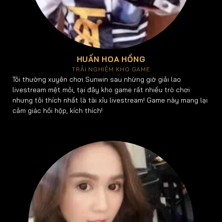
Hướng dẫn cài đặt Sunwin nhanh chóng trên mọi thiết bị
Cài đặt Sun win vô cùng đơn giản, nhanh chóng, dù
HUẤN HOA HỒNG
bạn đang sử dụng máy tính hay điện thoại di động.
TRẢI NGHIỆM KHO GAME
Hãy làm theo các hướng dẫn chi tiết dưới đây để có
Tôi thường xuyên chơi Sunwin sau nhừng giờ giải lao
thể truy cập vào kho game chỉ trong vài phút.
livestream mệt mỏi, tại đây kho game rất nhiều trò chơi
nhưng tôi thích nhất là tài xỉu livestream! Game này mang lại
cảm giác hồi hộp, kích thích!
Hướng Dẫn Cài Đặt Sunwin Trên Pc Đơn Giản
Thành Công
Chơi game Sunwin trên máy tính đem đến trải nghiệm
màn hình lớn sắc nét mà không cần cài đặt bất kỳ
phần mềm giả lập phức tạp nào.
Truy cập trang chủ: Mở trình duyệt web (Chrome,
Cốc Cốc, Firefox), truy cập vào đường link chính
thức.