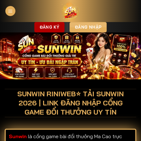
Bỏ
qua
nội
dung
ĐĂNG KÝ
ĐĂNG NHẬP
SUNWIN RINIWEB⭐️ TẢI SUNWIN
2026 | LINK ĐĂNG NHẬP CỔNG
GAME ĐỔI THƯỞNG UY TÍN
Sunwin
là cổng game bài đổi thưởng Ma Cao trực