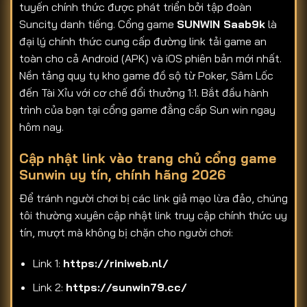
tuyến chính thức được phát triển bởi tập đoàn
Suncity danh tiếng. Cổng game
SUNWIN Saab9k
là
đại lý chính thức cung cấp đường link tải game an
toàn cho cả Android (APK) và iOS phiên bản mới nhất.
Nền tảng quy tụ kho game đồ sộ từ Poker, Sâm Lốc
đến Tài Xỉu với cơ chế đổi thưởng 1:1. Bắt đầu hành
trình của bạn tại cổng game đẳng cấp Sun win ngay
hôm nay.
Cập nhật link vào trang chủ cổng game
Sunwin uy tín, chính hãng 2026
Để tránh người chơi bị các link giả mạo lừa đảo, chúng
tôi thường xuyên cập nhật link truy cập chính thức uy
tín, mượt mà không bị chặn cho người chơi:
Link 1:
https://riniweb.nl/
Link 2:
https://sunwin79.cc/