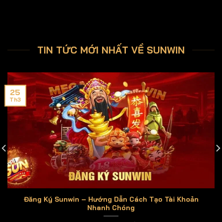
tối đa. Chỉ với vài thao tác, bạn đã sẵn sàng trải
nghiệm những trò chơi hấp dẫn nhất.
Hướng Dẫn Đăng Ký
TIN TỨC MỚI NHẤT VỀ SUNWIN
Tạo tài khoản mới tại
Sun win
là bước đầu tiên để
bạn tham gia cộng đồng game thủ, chỉ mất chưa đầy
một phút để hoàn thành.
25
Th3
Chọn mục Đăng ký: Trên giao diện chính của game
(phiên bản web hoặc app), hãy tìm rồi nhấn vào nút
“Đăng ký”.
Điền thông tin cơ bản: Một biểu mẫu sẽ hiện ra, yêu
cầu bạn cung cấp 3 thông tin quan trọng cho tài
khoản:
Tên đăng nhập: Tên bạn sẽ sử dụng trong game.
Đăng Ký Sunwin – Hướng Dẫn Cách Tạo Tài Khoản
Nhanh Chóng
Đặt tên mật khẩu: Mật khẩu để bảo vệ tài khoản.