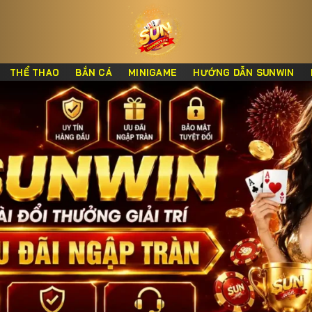
THỂ THAO
BẮN CÁ
MINIGAME
HƯỚNG DẪN SUNWIN