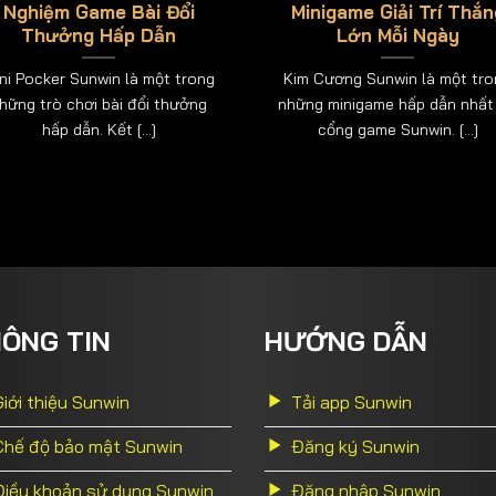
uốn giải trí mọi lúc mọi nơi, phiên bản ứng dụng di động của Sun
Nghiệm Game Bài Đổi
Minigame Giải Trí Thắn
Thưởng Hấp Dẫn
Lớn Mỗi Ngày
p Sunwin Dành Cho Điện Thoại
ni Pocker Sunwin là một trong
Kim Cương Sunwin là một tro
hệ điều hành phổ biến là iOS cùng Android, đảm bảo trải nghi
hững trò chơi bài đổi thưởng
những minigame hấp dẫn nhất 
hấp dẫn. Kết [...]
cổng game Sunwin. [...]
, truy cập vào trang chủ chính thức của Sun win.
iểu tượng quả táo của Apple.
 Store. Bạn chỉ cần nhấn “Nhận”, xác thực để ứng dụng được 
ÔNG TIN
HƯỚNG DẪN
họn nút “Tải game” có biểu tượng robot Android.
đặt” → “Bảo mật” trên điện thoại, bật tùy chọn “Cho phép cài
Giới thiệu Sunwin
Tải app Sunwin
ải xuống”, sau đó nhấn “Cài đặt”, chờ quá trình hoàn tất.
Chế độ bảo mật Sunwin
Đăng ký Sunwin
Ký – Đăng Nhập Sunwin Chuẩn Nhất
Điều khoản sử dụng Sunwin
Đăng nhập Sunwin