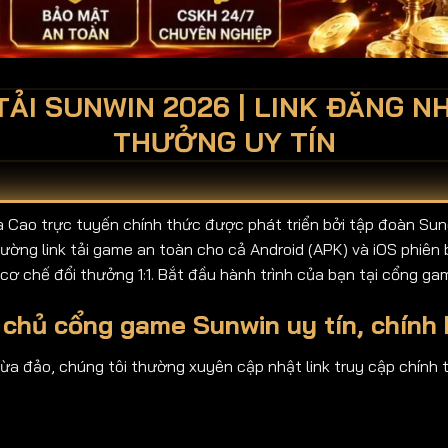
TẢI SUNWIN 2026 | LINK ĐĂNG 
THƯỞNG UY TÍN
 Cao trực tuyến chính thức được phát triển bởi tập đoàn Su
đường link tải game an toàn cho cả Android (APK) và iOS phiên
 cơ chế đổi thưởng 1:1. Bắt đầu hành trình của bạn tại cổng 
g chủ cổng game Sunwin uy tín, chính
 lừa đảo, chúng tôi thường xuyên cập nhật link truy cập chính