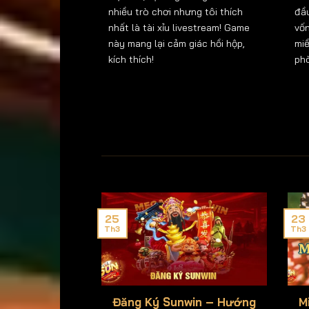
nhiều trò chơi nhưng tôi thích
đầ
nhất là tài xỉu livestream! Game
vốn
này mang lại cảm giác hồi hộp,
mi
kích thích!
ph
Cài đặt Sun win vô cùng đơn giản, nhan
dưới đây để có thể truy cập vào kho gam
Hướng Dẫn Cài Đặt Sunwin T
Chơi game Sunwin trên máy tính đem đến
Truy cập trang chủ: Mở trình duyệt w
Chọn chơi trên Web: Ngay tại giao di
25
23
Th3
Th3
Đăng nhập hoặc Đăng ký: Giao diện ga
Vào game ngay lập tức: Sau khi đăng
tải về hay cài đặt thêm.
 người mới
Đăng Ký Sunwin – Hướng
M