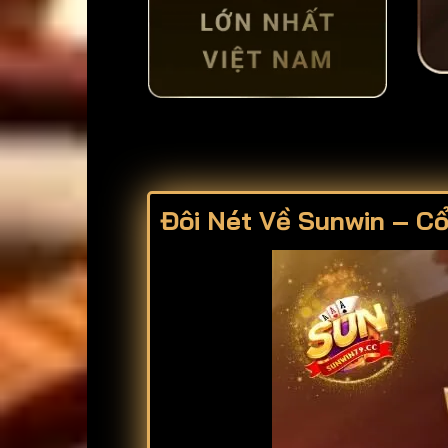
Đôi Nét Về
Sunwin –
Cổ