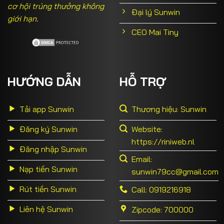
cơ hội trúng thưởng không
Đại lý Sunwin
giới hạn.
CEO Mai Tiny
HƯỚNG DẪN
HỖ TRỢ
Tải app Sunwin
Thương hiệu: Sunwin
Đăng ký Sunwin
Website:
https://riniweb.nl
Đăng nhập Sunwin
Email:
Nạp tiền Sunwin
sunwin79cc@gmail.com
Rút tiền Sunwin
Call: 0919216918
Liên hệ Sunwin
Zipcode: 700000