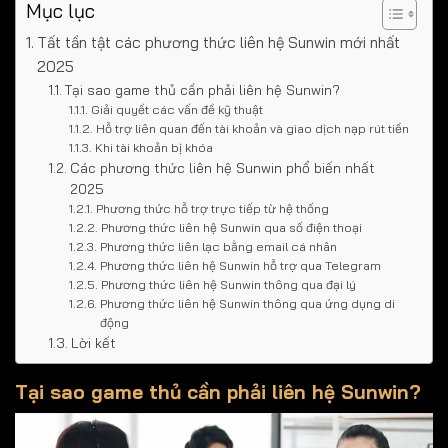
Mục lục
Tất tần tật các phương thức liên hệ Sunwin mới nhất
2025
Tại sao game thủ cần phải liên hệ Sunwin?
Giải quyết các vấn đề kỹ thuật
Hỗ trợ liên quan đến tài khoản và giao dịch nạp rút tiền
Khi tài khoản bị khóa
Các phương thức liên hệ Sunwin phổ biến nhất
2025
Phương thức hỗ trợ trực tiếp từ hệ thống
Phương thức liên hệ Sunwin qua số điện thoại
Phương thức liên lạc bằng email cá nhân
Phương thức liên hệ Sunwin hỗ trợ qua Telegram
Phương thức liên hệ Sunwin thông qua đại lý
Phương thức liên hệ Sunwin thông qua ứng dụng di
động
Lời kết
Tại sao game thủ cần phải liên hệ Sunwin?