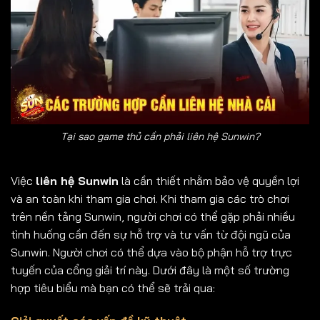
Tại sao game thủ cần phải liên hệ Sunwin?
Việc
liên hệ Sunwin
là cần thiết nhằm bảo vệ quyền lợi
và an toàn khi tham gia chơi.
Khi tham gia các trò chơi
trên nền tảng Sunwin, người chơi có thể gặp phải nhiều
tình huống cần đến sự hỗ trợ và tư vấn từ đội ngũ của
Sunwin.
Người chơi có thể dựa vào bộ phận hỗ trợ trực
tuyến của cổng giải trí này.
Dưới đây là một số trường
hợp tiêu biểu mà bạn có thể sẽ trải qua: