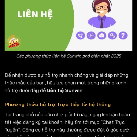
Các phương thức liên hệ Sunwin phổ biến nhất 2025
Để nhận được sự hỗ trợ nhanh chóng và giải đáp những
thắc mắc của bạn, hãy lựa chọn một trong những kênh
hỗ trợ dưới đây để
liên hệ Sunwin
:
Phương thức hỗ trợ trực tiếp từ hệ thống
Tại trang chủ của sân chơi giải trí này, ngay khi bạn hoàn
tất việc đăng ký tài khoản, hãy tìm tới mục “Chat Trực
Tuyến”. Công cụ hỗ trợ này thường được đặt ở góc dưới