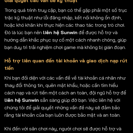
Giải quyết các vấn đề kỹ thuật
Trong quá trình truy cập, bạn có thể gặp phải một số trục
trặc kỹ thuật như lỗi đăng nhập, kết nối không ổn định,
hoặc khó khăn khi thực hiện các thao tác trong trò chơi.
Đó là lúc bạn nên
liên hệ Sunwin
để được hỗ trợ và
hướng dẫn khắc phục sự cố một cách nhanh chóng, giúp
bạn duy trì trải nghiệm chơi game mà không bị gián đoạn.
Hỗ trợ liên quan đến tài khoản và giao dịch nạp rút
tiền
Khi bạn đối diện với các vấn đề về tài khoản cá nhân như
thay đổi thông tin, quên mật khẩu, hoặc cần tìm hiểu
cách nạp và rút tiền một cách an toàn, đội ngũ hỗ trợ để
liên hệ Sunwin
sẵn sàng giúp đỡ bạn. Việc liên hệ với
chúng tôi để giải quyết những vấn đề này sẽ đảm bảo
rằng tài khoản của bạn luôn được bảo mật và an toàn.
Khi đến với sân chơi này, người chơi sẽ được hỗ trợ và