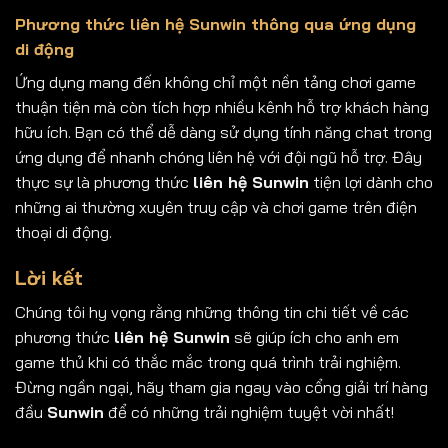
Phương thức liên hệ Sunwin thông qua ứng dụng
di động
Ứng dụng mang đến không chỉ một nền tảng chơi game
thuận tiện mà còn tích hợp nhiều kênh hỗ trợ khách hàng
hữu ích. Bạn có thể dễ dàng sử dụng tính năng chat trong
ứng dụng để nhanh chóng liên hệ với đội ngũ hỗ trợ. Đây
thực sự là phương thức
liên hệ Sunwin
tiện lợi dành cho
những ai thường xuyên truy cập và chơi game trên điện
thoại di động.
Lời kết
Chúng tôi hy vọng rằng những thông tin chi tiết về các
phương thức
liên hệ Sunwin
sẽ giúp ích cho anh em
game thủ khi có thắc mắc trong quá trình trải nghiệm.
Đừng ngần ngại, hãy tham gia ngay vào cổng giải trí hàng
đầu
Sunwin
để có những trải nghiệm tuyệt vời nhất!