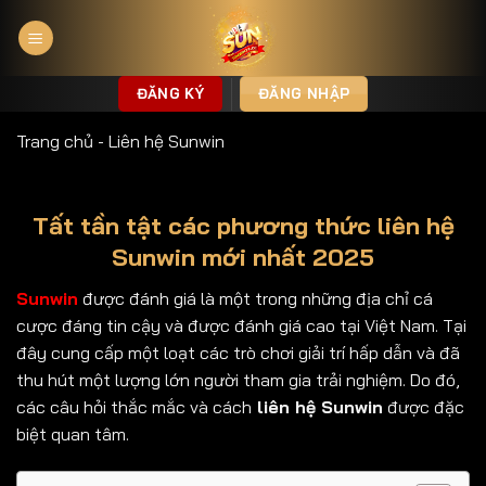
Bỏ
qua
nội
dung
ĐĂNG KÝ
ĐĂNG NHẬP
Trang chủ
-
Liên hệ Sunwin
Tất tần tật các phương thức liên hệ
Sunwin mới nhất 2025
Sunwin
được đánh giá là một trong những địa chỉ cá
cược đáng tin cậy và được đánh giá cao tại Việt Nam. Tại
đây cung cấp một loạt các trò chơi giải trí hấp dẫn và đã
thu hút một lượng lớn người tham gia trải nghiệm. Do đó,
các câu hỏi thắc mắc và cách
liên hệ Sunwin
được đặc
biệt quan tâm.