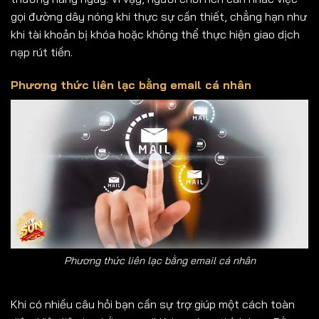
gọi đường dây nóng khi thực sự cần thiết, chẳng hạn như
khi tài khoản bị khóa hoặc không thể thực hiện giao dịch
nạp rút tiền.
Phương thức liên lạc bằng email cá nhân
Phương thức liên lạc bằng email cá nhân
Khi có nhiều câu hỏi bạn cần sự trợ giúp một cách toàn