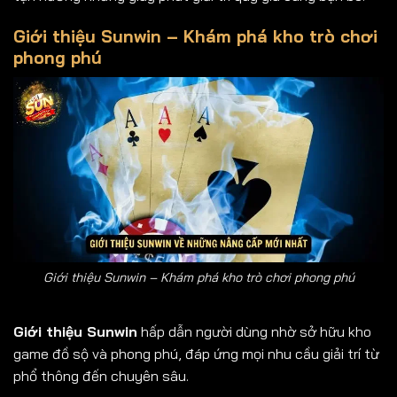
Giới thiệu Sunwin – Khám phá kho trò chơi
phong phú
Giới thiệu Sunwin – Khám phá kho trò chơi phong phú
Giới thiệu Sunwin
hấp dẫn người dùng nhờ sở hữu kho
game đồ sộ và phong phú, đáp ứng mọi nhu cầu giải trí từ
phổ thông đến chuyên sâu.