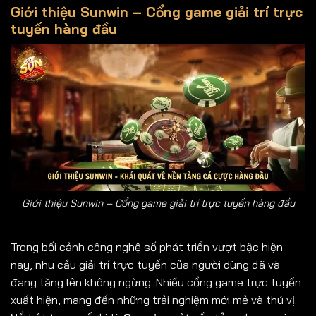
Giới thiệu Sunwin – Cổng game giải trí trực
tuyến hàng đầu
Giới thiệu Sunwin – Cổng game giải trí trực tuyến hàng đầu
Trong bối cảnh công nghệ số phát triển vượt bậc hiện
nay, nhu cầu giải trí trực tuyến của người dùng đã và
đang tăng lên không ngừng. Nhiều cổng game trực tuyến
xuất hiện, mang đến những trải nghiệm mới mẻ và thú vị.