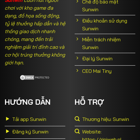
Sunwin
cuốn hút người
Chế độ bảo mật
chơi với kho game đa
Sunwin
dạng, đồ họa sống động,
Điều khoản sử dụng
tỷ lệ thưởng hấp dẫn và hệ
Sunwin
thống giao dịch nhanh
chóng, mang đến trải
Miễn trách nhiệm
nghiệm giải trí đỉnh cao và
Sunwin
cơ hội trúng thưởng không
Đại lý Sunwin
giới hạn.
CEO Mai Tiny
HƯỚNG DẪN
HỖ TRỢ
Tải app Sunwin
Thương hiệu: Sunwin
Đăng ký Sunwin
Website:
https://riniweb.nl