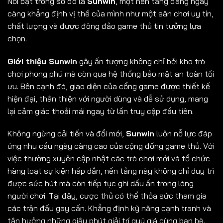
Nổi bật trong số đó là
Sunwin
, một nền tảng đang ngày
càng khẳng định vị thế của mình như một sân chơi uy tín,
chất lượng và được đông đảo game thủ tin tưởng lựa
chọn.
Giới thiệu Sunwin
gây ấn tượng không chỉ bởi kho trò
chơi phong phú mà còn qua hệ thống bảo mật an toàn tối
ưu. Bên cạnh đó, giao diện của cổng game được thiết kế
hiện đại, thân thiện với người dùng và dễ sử dụng, mang
lại cảm giác thoải mái ngay từ lần truy cập đầu tiên.
Không ngừng cải tiến và đổi mới,
Sunwin
luôn nỗ lực đáp
ứng nhu cầu ngày càng cao của cộng đồng game thủ. Với
việc thường xuyên cập nhật các trò chơi mới và tổ chức
hàng loạt sự kiện hấp dẫn, nền tảng này không chỉ duy trì
được sức hút mà còn tiếp tục ghi dấu ấn trong lòng
người chơi. Tại đây, cược thủ có thể thỏa sức tham gia
các trận đấu gay cấn. Khẳng định kỹ năng cạnh tranh và
tận hưởng những giây phút giải trí quý giá cùng bạn bè.