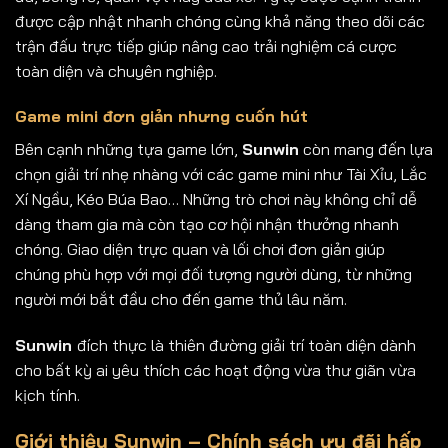
được cập nhật nhanh chóng cùng khả năng theo dõi các
trận đấu trực tiếp giúp nâng cao trải nghiệm cá cược
toàn diện và chuyên nghiệp.
Game mini đơn giản nhưng cuốn hút
Bên cạnh những tựa game lớn,
Sunwin
còn mang đến lựa
chọn giải trí nhẹ nhàng với các game mini như Tài Xỉu, Lắc
Xí Ngầu, Kéo Búa Bao… Những trò chơi này không chỉ dễ
dàng tham gia mà còn tạo cơ hội nhận thưởng nhanh
chóng. Giao diện trực quan và lối chơi đơn giản giúp
chúng phù hợp với mọi đối tượng người dùng, từ những
người mới bắt đầu cho đến game thủ lâu năm.
Sunwin
đích thực là thiên đường giải trí toàn diện dành
cho bất kỳ ai yêu thích các hoạt động vừa thư giãn vừa
kịch tính.
Giới thiệu Sunwin – Chính sách ưu đãi hấp