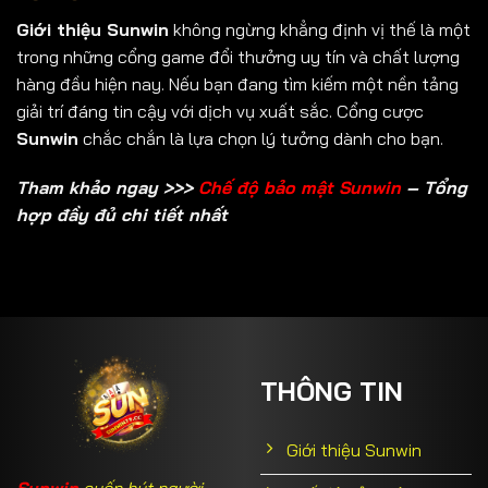
Giới thiệu Sunwin
không ngừng khẳng định vị thế là một
trong những cổng game đổi thưởng uy tín và chất lượng
hàng đầu hiện nay. Nếu bạn đang tìm kiếm một nền tảng
giải trí đáng tin cậy với dịch vụ xuất sắc. Cổng cược
Sunwin
chắc chắn là lựa chọn lý tưởng dành cho bạn.
Tham khảo ngay >>>
Chế độ bảo mật Sunwin
– Tổng
hợp đầy đủ chi tiết nhất
THÔNG TIN
Giới thiệu Sunwin