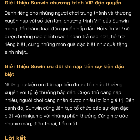
Giới thiệu Sunwin chương trình VIP độc quyền
Dành riêng cho những người chơi trung thành và thường
xuyên nạp với số tiền lớn, chương trình VIP của Sunwin
mang đến hàng loạt đặc quyền hấp dẫn. Hội viên VIP sẽ
được hưởng các chính sách hoàn trả cao hơn, hỗ trợ
riêng biệt, cùng những món quà đặc biệt như quà tặng
sinh nhật…
Giới thiệu Suwin ưu đãi khi nạp tiền sự kiện đặc
biệt
Những sự kiện ưu đãi nạp tiền được tổ chức thường
xuyên với tỷ lệ thưởng hấp dẫn. Cược thủ càng nạp
nhiều, người chơi càng nhận được nhiều lợi ích giá trị. Bên
cạnh đó, Sunwin cũng liên tục tổ chức các sự kiện đặc
biệt và minigame với những phần thưởng đáng mơ ước
như xe máy, điện thoại, tiền mặt…
Lời kết