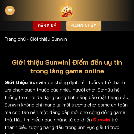
Bỏ
qua
nội
dung
ĐĂNG KÝ
ĐĂNG NHẬP
Trang chủ
-
Giới thiệu Sunwin
Giới thiệu Sunwin| Điểm đến uy tín
trong làng game online
Giới thiệu Sunwin
đã khẳng định tên tuổi và trở thành
lựa chọn quen thuộc của nhiều người chơi. Sở hữu hệ
thống trò chơi đa dạng cùng tính năng bảo mật hàng đầu,
Sunwin không chỉ mang lại môi trường chơi game an toàn
mà còn tạo nên một đẳng cấp mới cho cộng đồng game
thủ. Hãy tìm hiểu ngay những lý do khiến
Sunwin
trở
thành biểu tượng hàng đầu trong lĩnh vực giải trí trực