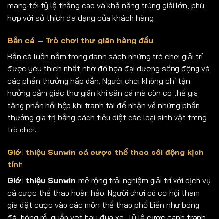
mang tới tỷ lệ thắng cao và khả năng trúng giải lớn, phù
hợp với sở thích đa dạng của khách hàng.
Bắn cá – Trò chơi thư giãn hàng đầu
Bắn cá luôn nằm trong danh sách những trò chơi giải trí
được yêu thích nhất nhờ đồ họa đại dương sống động và
các phần thưởng hấp dẫn. Người chơi không chỉ tận
hưởng cảm giác thư giãn khi săn cá mà còn có thể gia
tăng phần hồi hộp khi tranh tài để nhận về những phần
thưởng giá trị bằng cách tiêu diệt các loại sinh vật trong
trò chơi.
Giới thiệu Sunwin cá cược thể thao sôi động kịch
tính
Giới thiệu Sunwin
mở rộng trải nghiệm giải trí với dịch vụ
cá cược thể thao hoàn hảo. Người chơi có cơ hội tham
gia đặt cược vào các môn thể thao phổ biến như bóng
đá, bóng rổ, quần vợt hay đua xe. Tỷ lệ cược cạnh tranh