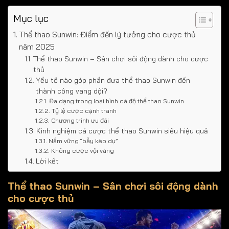
Mục lục
Thể thao Sunwin: Điểm đến lý tưởng cho cược thủ
năm 2025
Thể thao Sunwin – Sân chơi sôi động dành cho cược
thủ
Yếu tố nào góp phần đưa thể thao Sunwin đến
thành công vang dội?
Đa dạng trong loại hình cá độ thể thao Sunwin
Tỷ lệ cược cạnh tranh
Chương trình ưu đãi
Kinh nghiệm cá cược thể thao Sunwin siêu hiệu quả
Nắm vững “bẫy kèo dụ”
Không cược vội vàng
Lời kết
Thể thao Sunwin – Sân chơi sôi động dành
cho cược thủ