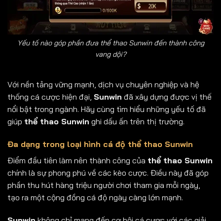
Yếu tố nào góp phần đưa thể thao Sunwin đến thành công
vang dội?
Với nền tảng vững mạnh, dịch vụ chuyên nghiệp và hệ
thống cá cược hiện đại,
Sunwin
đã xây dựng được vị thế
nổi bật trong ngành. Hãy cùng tìm hiểu những yếu tố đã
giúp
thể thao Sunwin
ghi dấu ấn trên thị trường.
Đa dạng trong loại hình cá độ thể thao Sunwin
Điểm đầu tiên làm nên thành công của
thể thao Sunwin
chính là sự phong phú về các kèo cược. Điều này đã góp
phần thu hút hàng triệu người chơi tham gia mỗi ngày,
tạo ra một cộng đồng cá độ ngày càng lớn mạnh.
Sunwin
không chỉ mang đến cơ hội cá cược với các giải