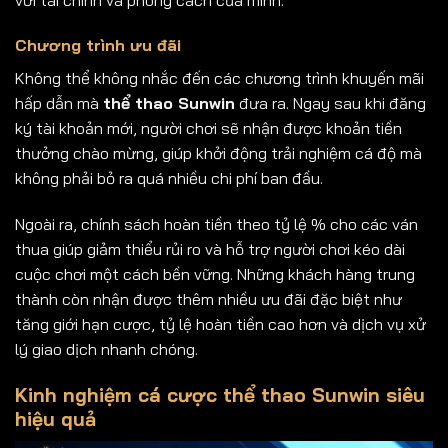
Chương trình ưu đãi
Không thể không nhắc đến các chương trình khuyến mãi
hấp dẫn mà
thể thao Sunwin
đưa ra. Ngay sau khi đăng
ký tài khoản mới, người chơi sẽ nhận được khoản tiền
thưởng chào mừng, giúp khởi động trải nghiệm cá độ mà
không phải bỏ ra quá nhiều chi phí ban đầu.
Ngoài ra, chính sách hoàn tiền theo tỷ lệ % cho các ván
thua giúp giảm thiểu rủi ro và hỗ trợ người chơi kéo dài
cuộc chơi một cách bền vững. Những khách hàng trung
thành còn nhận được thêm nhiều ưu đãi đặc biệt như
tăng giới hạn cược, tỷ lệ hoàn tiền cao hơn và dịch vụ xử
lý giao dịch nhanh chóng.
Kinh nghiệm cá cược thể thao Sunwin siêu
hiệu quả