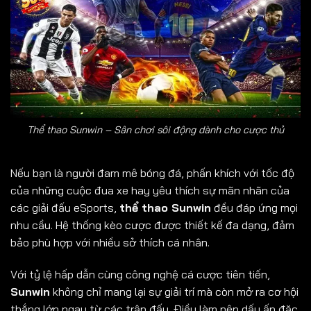
Thể thao Sunwin – Sân chơi sôi động dành cho cược thủ
Nếu bạn là người đam mê bóng đá, phấn khích với tốc độ
của những cuộc đua xe hay yêu thích sự mãn nhãn của
các giải đấu eSports,
thể thao Sunwin
đều đáp ứng mọi
nhu cầu. Hệ thống kèo cược được thiết kế đa dạng, đảm
bảo phù hợp với nhiều sở thích cá nhân.
Với tỷ lệ hấp dẫn cùng công nghệ cá cược tiên tiến,
Sunwin
không chỉ mang lại sự giải trí mà còn mở ra cơ hội
thắng lớn ngay từ các trận đấu. Điều làm nên dấu ấn đặc