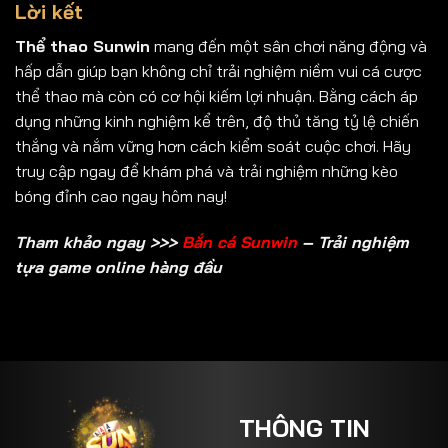
Lời kết
Thể thao Sunwin
mang đến một sân chơi năng động và
hấp dẫn giúp bạn không chỉ trải nghiệm niềm vui cá cược
thể thao mà còn có cơ hội kiếm lợi nhuận. Bằng cách áp
dụng những kinh nghiệm kể trên, độ thủ tăng tỷ lệ chiến
thắng và nắm vững hơn cách kiểm soát cuộc chơi. Hãy
truy cập ngay để khám phá và trải nghiệm những kèo
bóng đỉnh cao ngay hôm nay!
Tham khảo ngay >>>
Bắn cá Sunwin
– Trải nghiệm
tựa game online hàng đầu
THÔNG TIN