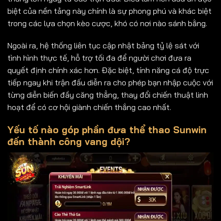
biệt của nền tảng này chính là sự phong phú và khác biệt
trong các lựa chọn kèo cược, khó có nơi nào sánh bằng.
Ngoài ra, hệ thống liên tục cập nhật bảng tỷ lệ sát với
tình hình thực tế, hỗ trợ tối đa để người chơi đưa ra
quyết định chính xác hơn. Đặc biệt, tính năng cá độ trực
tiếp ngay khi trận đấu diễn ra cho phép bạn nhập cuộc với
từng diễn biến đầy căng thẳng, thay đổi chiến thuật linh
hoạt để có cơ hội giành chiến thắng cao nhất.
Yếu tố nào góp phần đưa thể thao Sunwin
đến thành công vang dội?