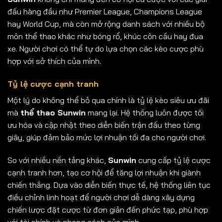
đấu hàng đầu như Premier League, Champions League
hay World Cup, mà còn mở rộng danh sách với nhiều bộ
môn thể thao khác như bóng rổ, khúc côn cầu hay đua
xe. Người chơi có thể tự do lựa chọn các kèo cược phù
hợp với sở thích của mình.
Tỷ lệ cược cạnh tranh
Một lý do không thể bỏ qua chính là tỷ lệ kèo siêu ưu đãi
mà
thể thao Sunwin
mang lại. Hệ thống luôn được tối
ưu hóa và cập nhật theo diễn biến trận đấu theo từng
giây, giúp đảm bảo mức lợi nhuận tối đa cho người chơi.
So với nhiều nền tảng khác,
Sunwin
cung cấp tỷ lệ cược
cạnh tranh hơn, tạo cơ hội để tăng lợi nhuận khi giành
chiến thắng. Dựa vào diễn biến thực tế, hệ thống liên tục
điều chỉnh linh hoạt để người chơi dễ dàng xây dựng
chiến lược đặt cược từ đơn giản đến phức tạp, phù hợp
với tài chính và phong cách của mình.