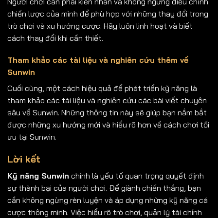
Người chơi cần phải kiên nhẫn và không ngừng điều chỉnh
chiến lược của mình để phù hợp với những thay đổi trong
trò chơi và xu hướng cược. Hãy luôn linh hoạt và biết
cách thay đổi khi cần thiết.
Tham khảo các tài liệu và nghiên cứu thêm về
Sunwin
Cuối cùng, một cách hiệu quả để phát triển kỹ năng là
tham khảo các tài liệu và nghiên cứu các bài viết chuyên
sâu về Sunwin. Những thông tin này sẽ giúp bạn nắm bắt
được những xu hướng mới và hiểu rõ hơn về cách chơi tối
ưu tại Sunwin.
Lời kết
Kỹ năng Sunwin
chính là yếu tố quan trọng quyết định
sự thành bại của người chơi. Để giành chiến thắng, bạn
cần không ngừng rèn luyện và áp dụng những kỹ năng cá
cược thông minh. Việc hiểu rõ trò chơi, quản lý tài chính