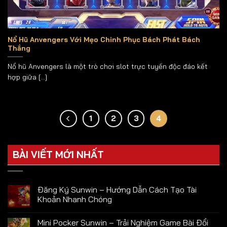
Nổ Hũ Anvengers Với Mẹo Chinh Phục Bách Phát Bách
Thắng
Nổ hũ Anvengers là một trò chơi slot trực tuyến độc đáo kết
hợp giữa [...]
1
2
3
4
BÀI VIẾT MỚI NHẤT
Đăng Ký Sunwin – Hướng Dẫn Cách Tạo Tài
Khoản Nhanh Chóng
Mini Pocker Sunwin – Trải Nghiệm Game Bài Đổi