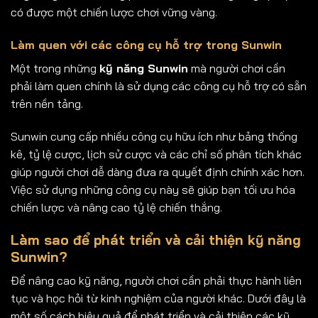
có được một chiến lược chơi vững vàng.
Làm quen với các công cụ hỗ trợ trong Sunwin
Một trong những
kỹ năng Sunwin
mà người chơi cần
phải làm quen chính là sử dụng các công cụ hỗ trợ có sẵn
trên nền tảng.
Sunwin cung cấp nhiều công cụ hữu ích như bảng thống
kê, tỷ lệ cược, lịch sử cược và các chỉ số phân tích khác
giúp người chơi dễ dàng đưa ra quyết định chính xác hơn.
Việc sử dụng những công cụ này sẽ giúp bạn tối ưu hóa
chiến lược và nâng cao tỷ lệ chiến thắng.
Làm sao để phát triển và cải thiện kỹ năng
Sunwin?
Để nâng cao kỹ năng, người chơi cần phải thực hành liên
tục và học hỏi từ kinh nghiệm của người khác. Dưới đây là
một số cách hiệu quả để phát triển và cải thiện các kỹ