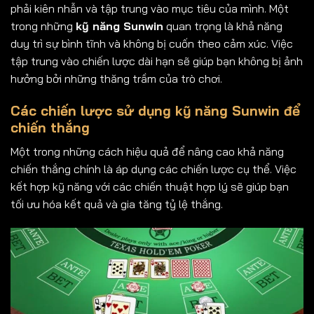
phải kiên nhẫn và tập trung vào mục tiêu của mình. Một
trong những
kỹ năng Sunwin
quan trọng là khả năng
duy trì sự bình tĩnh và không bị cuốn theo cảm xúc. Việc
tập trung vào chiến lược dài hạn sẽ giúp bạn không bị ảnh
hưởng bởi những thăng trầm của trò chơi.
Các chiến lược sử dụng kỹ năng Sunwin để
chiến thắng
Một trong những cách hiệu quả để nâng cao khả năng
chiến thắng chính là áp dụng các chiến lược cụ thể. Việc
kết hợp kỹ năng
với các chiến thuật hợp lý sẽ giúp bạn
tối ưu hóa kết quả và gia tăng tỷ lệ thắng.