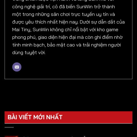
công nghệ giải trí, cô đã biến SunWin trở thành
một trong những sân chơi trực tuyến uy tín và
được yêu thích nhất hiện nay. Dưới sự dẫn dắt của
Mai Tiny, SunWin không chỉ nổi bật với kho game
phong phú, giao diện hiện đại mà còn ghi điểm nhờ
tính minh bạch, bảo mật cao và trải nghiệm người
dùng tuyệt vời.
BÀI VIẾT MỚI NHẤT