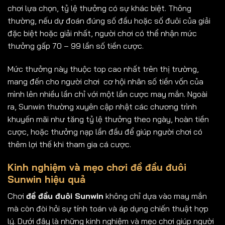
chơi lựa chọn, tỷ lệ thưởng có sự khác biệt. Thông
thường, nếu dự đoán đúng số đầu hoặc số đuôi của giải
đặc biệt hoặc giải nhất, người chơi có thể nhận mức
thưởng gấp 70 – 99 lần số tiền cược.
Mức thưởng này thuộc top cao nhất trên thị trường,
mang đến cho người chơi cơ hội nhân số tiền vốn của
mình lên nhiều lần chỉ với một lần cược may mắn. Ngoài
ra, Sunwin thường xuyên cập nhật các chương trình
khuyến mãi như tăng tỷ lệ thưởng theo ngày, hoàn tiền
cược, hoặc thưởng nạp lần đầu để giúp người chơi có
thêm lợi thế khi tham gia cá cược.
Kinh nghiệm và mẹo chơi đề đầu đuôi
Sunwin hiệu quả
Chơi
đề đầu đuôi Sunwin
không chỉ dựa vào may mắn
mà còn đòi hỏi sự tính toán và áp dụng chiến thuật hợp
lý. Dưới đây là những kinh nghiệm và mẹo chơi giúp người