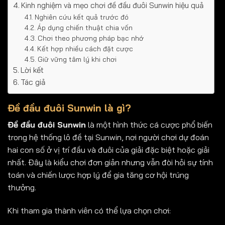
Kinh nghiệm và mẹo chơi đề đầu đuôi Sunwin hiệu quả
Nghiên cứu kết quả trước đó
Áp dụng chiến thuật chia vốn
Chơi theo phương pháp bạc nhớ
Kết hợp nhiều cách đặt cược
Giữ vững tâm lý khi chơi
Lời kết
Tác giả
Đề đầu đuôi Sunwin là gì?
Đề đầu đuôi Sunwin
là một hình thức cá cược phổ biến
trong hệ thống lô đề tại Sunwin, nơi người chơi dự đoán
hai con số ở vị trí đầu và đuôi của giải đặc biệt hoặc giải
nhất. Đây là kiểu chơi đơn giản nhưng vẫn đòi hỏi sự tính
toán và chiến lược hợp lý để gia tăng cơ hội trúng
thưởng.
Khi tham gia thành viên có thể lựa chọn chơi: