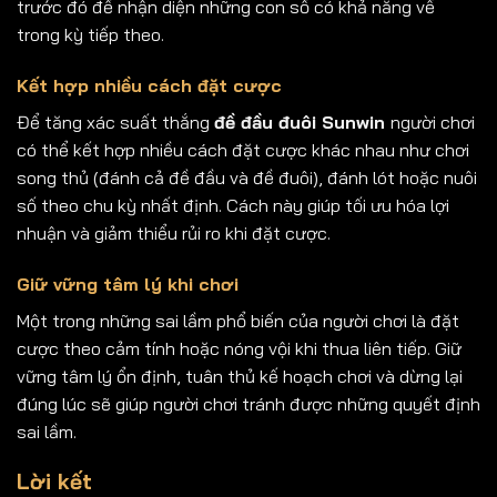
trước đó để nhận diện những con số có khả năng về
trong kỳ tiếp theo.
Kết hợp nhiều cách đặt cược
Để tăng xác suất thắng
đề đầu đuôi Sunwin
người chơi
có thể kết hợp nhiều cách đặt cược khác nhau như chơi
song thủ (đánh cả đề đầu và đề đuôi), đánh lót hoặc nuôi
số theo chu kỳ nhất định. Cách này giúp tối ưu hóa lợi
nhuận và giảm thiểu rủi ro khi đặt cược.
Giữ vững tâm lý khi chơi
Một trong những sai lầm phổ biến của người chơi là đặt
cược theo cảm tính hoặc nóng vội khi thua liên tiếp. Giữ
vững tâm lý ổn định, tuân thủ kế hoạch chơi và dừng lại
đúng lúc sẽ giúp người chơi tránh được những quyết định
sai lầm.
Lời kết