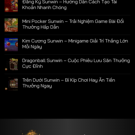
Đăng Ký Sunwin – Hướng Dẫn Cách Tạo Tài
Khoản Nhanh Chóng
Mini Pocker Sunwin – Trải Nghiệm Game Bài Đổi
Thưởng Hấp Dẫn
Kim Cương Sunwin – Minigame Giải Trí Thắng Lớn
Mỗi Ngày
Dragonball Sunwin – Cuộc Phiêu Lưu Săn Thưởng
Cực Đỉnh
Trên Dưới Sunwin – Bí Kíp Chơi Hay Ăn Tiền
Thưởng Ngay