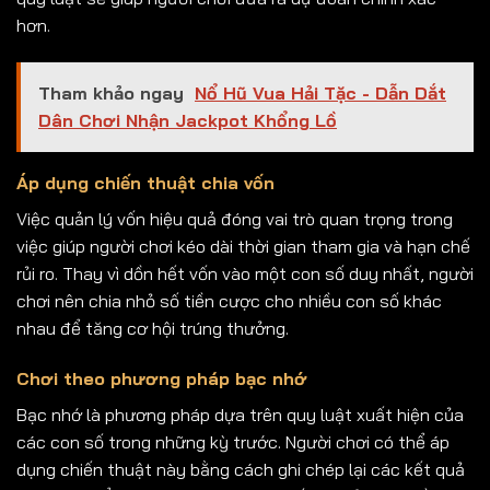
hơn.
Tham khảo ngay
Nổ Hũ Vua Hải Tặc - Dẫn Dắt
Dân Chơi Nhận Jackpot Khổng Lồ
Áp dụng chiến thuật chia vốn
Việc quản lý vốn hiệu quả đóng vai trò quan trọng trong
việc giúp người chơi kéo dài thời gian tham gia và hạn chế
rủi ro. Thay vì dồn hết vốn vào một con số duy nhất, người
chơi nên chia nhỏ số tiền cược cho nhiều con số khác
nhau để tăng cơ hội trúng thưởng.
Chơi theo phương pháp bạc nhớ
Bạc nhớ là phương pháp dựa trên quy luật xuất hiện của
các con số trong những kỳ trước. Người chơi có thể áp
dụng chiến thuật này bằng cách ghi chép lại các kết quả