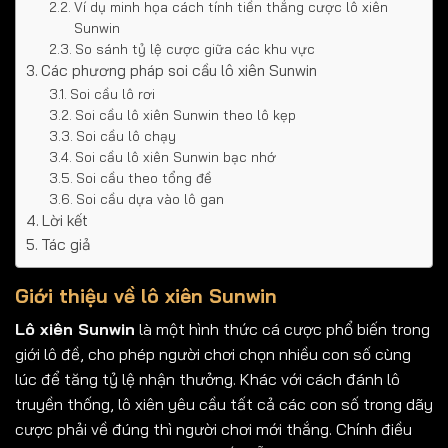
Ví dụ minh họa cách tính tiền thắng cược lô xiên
Sunwin
So sánh tỷ lệ cược giữa các khu vực
Các phương pháp soi cầu lô xiên Sunwin
Soi cầu lô rơi
Soi cầu lô xiên Sunwin theo lô kẹp
Soi cầu lô chạy
Soi cầu lô xiên Sunwin bạc nhớ
Soi cầu theo tổng đề
Soi cầu dựa vào lô gan
Lời kết
Tác giả
Giới thiệu về lô xiên Sunwin
Lô xiên Sunwin
là một hình thức cá cược phổ biến trong
giới lô đề, cho phép người chơi chọn nhiều con số cùng
lúc để tăng tỷ lệ nhận thưởng. Khác với cách đánh lô
truyền thống, lô xiên yêu cầu tất cả các con số trong dãy
cược phải về đúng thì người chơi mới thắng. Chính điều