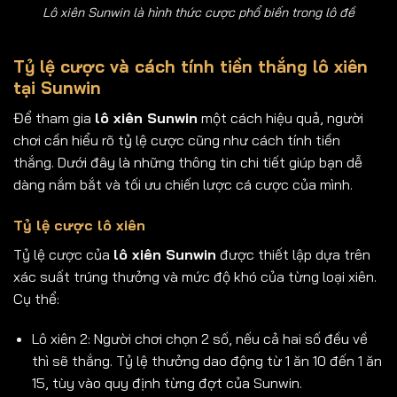
Lô xiên Sunwin là hình thức cược phổ biến trong lô đề
Tỷ lệ cược và cách tính tiền thắng lô xiên
tại Sunwin
Để tham gia
lô xiên Sunwin
một cách hiệu quả, người
chơi cần hiểu rõ tỷ lệ cược cũng như cách tính tiền
thắng. Dưới đây là những thông tin chi tiết giúp bạn dễ
dàng nắm bắt và tối ưu chiến lược cá cược của mình.
Tỷ lệ cược lô xiên
Tỷ lệ cược của
lô xiên Sunwin
được thiết lập dựa trên
xác suất trúng thưởng và mức độ khó của từng loại xiên.
Cụ thể:
Lô xiên 2: Người chơi chọn 2 số, nếu cả hai số đều về
thì sẽ thắng. Tỷ lệ thưởng dao động từ 1 ăn 10 đến 1 ăn
15, tùy vào quy định từng đợt của Sunwin.