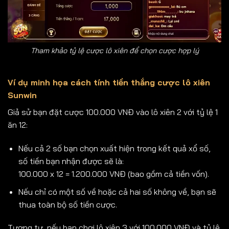
Tham khảo tỷ lệ cược lô xiên để chọn cược hợp lý
Ví dụ minh họa cách tính tiền thắng cược lô xiên
Sunwin
Giả sử bạn đặt cược 100.000 VNĐ vào lô xiên 2 với tỷ lệ 1
ăn 12:
Nếu cả 2 số bạn chọn xuất hiện trong kết quả xổ số,
số tiền bạn nhận được sẽ là:
100.000 x 12 = 1.200.000 VNĐ (bao gồm cả tiền vốn).
Nếu chỉ có một số về hoặc cả hai số không về, bạn sẽ
thua toàn bộ số tiền cược.
Tương tự, nếu bạn chơi lô xiên 3 với 100.000 VNĐ và tỷ lệ