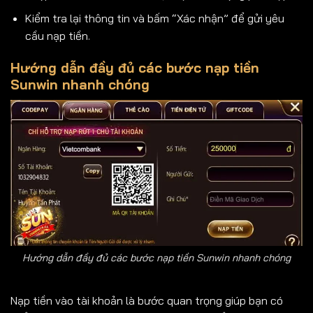
Kiểm tra lại thông tin và bấm “Xác nhận” để gửi yêu
cầu nạp tiền.
Hướng dẫn đầy đủ các bước nạp tiền
Sunwin nhanh chóng
Hướng dẫn đầy đủ các bước nạp tiền Sunwin nhanh chóng
Nạp tiền vào tài khoản là bước quan trọng giúp bạn có