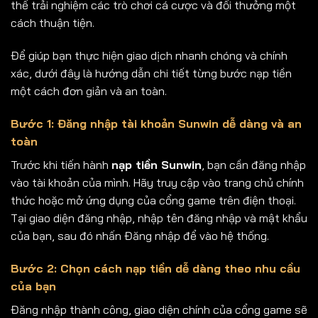
thể trải nghiệm các trò chơi cá cược và đổi thưởng một
cách thuận tiện.
Để giúp bạn thực hiện giao dịch nhanh chóng và chính
xác, dưới đây là hướng dẫn chi tiết từng bước nạp tiền
một cách đơn giản và an toàn.
Bước 1: Đăng nhập tài khoản Sunwin dễ dàng và an
toàn
Trước khi tiến hành
nạp tiền Sunwin
, bạn cần đăng nhập
vào tài khoản của mình. Hãy truy cập vào trang chủ chính
thức hoặc mở ứng dụng của cổng game trên điện thoại.
Tại giao diện đăng nhập, nhập tên đăng nhập và mật khẩu
của bạn, sau đó nhấn Đăng nhập để vào hệ thống.
Bước 2: Chọn cách nạp tiền dễ dàng theo nhu cầu
của bạn
Đăng nhập thành công, giao diện chính của cổng game sẽ