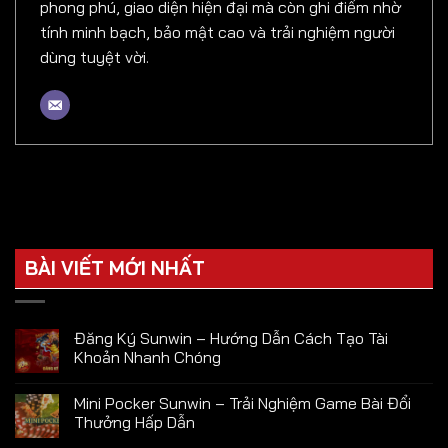
phong phú, giao diện hiện đại mà còn ghi điểm nhờ
tính minh bạch, bảo mật cao và trải nghiệm người
dùng tuyệt vời.
BÀI VIẾT MỚI NHẤT
Đăng Ký Sunwin – Hướng Dẫn Cách Tạo Tài
Khoản Nhanh Chóng
Mini Pocker Sunwin – Trải Nghiệm Game Bài Đổi
Thưởng Hấp Dẫn