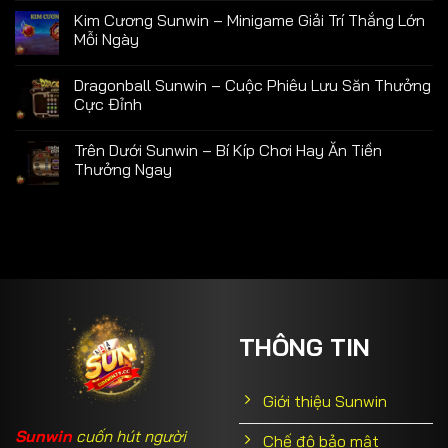
Kim Cương Sunwin – Minigame Giải Trí Thắng Lớn
Mỗi Ngày
Dragonball Sunwin – Cuộc Phiêu Lưu Săn Thưởng
Cực Đỉnh
Trên Dưới Sunwin – Bí Kíp Chơi Hay Ăn Tiền
Thưởng Ngay
THÔNG TIN
Giới thiệu Sunwin
Sunwin
cuốn hút người
Chế độ bảo mật