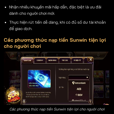
Nhận nhiều khuyến mãi hấp dẫn, đặc biệt là ưu đãi
dành cho người chơi mới.
Thực hiện rút tiền dễ dàng, khi có đủ số dư tài khoản
để giao dịch.
Các phương thức nạp tiền Sunwin tiện lợi
cho người chơi
Các phương thức nạp tiền Sunwin tiện lợi cho người chơi