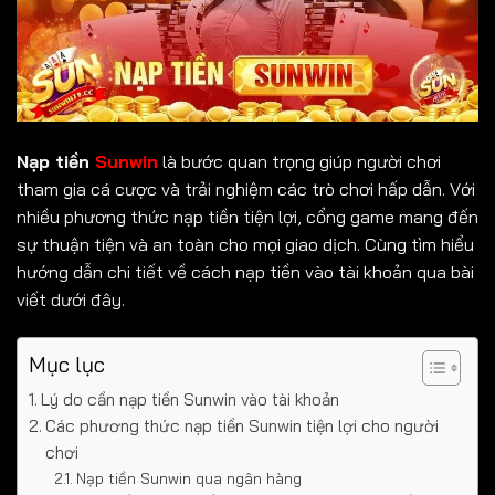
Nạp tiền
Sunwin
là bước quan trọng giúp người chơi
tham gia cá cược và trải nghiệm các trò chơi hấp dẫn. Với
nhiều phương thức nạp tiền tiện lợi, cổng game mang đến
sự thuận tiện và an toàn cho mọi giao dịch. Cùng tìm hiểu
hướng dẫn chi tiết về cách nạp tiền vào tài khoản qua bài
viết dưới đây.
Mục lục
Lý do cần nạp tiền Sunwin vào tài khoản
Các phương thức nạp tiền Sunwin tiện lợi cho người
chơi
Nạp tiền Sunwin qua ngân hàng