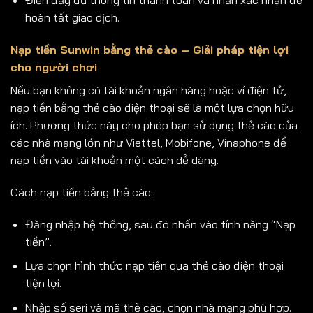
Điền đầy đủ thông tin thanh toán và nhấn xác nhận để
hoàn tất giao dịch.
Nạp tiền Sunwin bằng thẻ cào – Giải pháp tiện lợi
cho người chơi
Nếu bạn không có tài khoản ngân hàng hoặc ví điện tử,
nạp tiền bằng thẻ cào điện thoại sẽ là một lựa chọn hữu
ích. Phương thức này cho phép bạn sử dụng thẻ cào của
các nhà mạng lớn như Viettel, Mobifone, Vinaphone để
nạp tiền vào tài khoản một cách dễ dàng.
Cách nạp tiền bằng thẻ cào:
Đăng nhập hệ thống, sau đó nhấn vào tính năng “Nạp
tiền”.
Lựa chọn hình thức nạp tiền qua thẻ cào điện thoại
tiện lợi.
Nhập số seri và mã thẻ cào, chọn nhà mạng phù hợp.