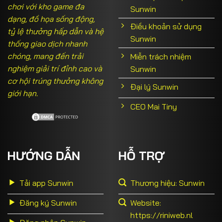
chơi với kho game đa
Sunwin
dạng, đồ họa sống động,
Điều khoản sử dụng
tỷ lệ thưởng hấp dẫn và hệ
Sunwin
thống giao dịch nhanh
chóng, mang đến trải
Miễn trách nhiệm
nghiệm giải trí đỉnh cao và
Sunwin
cơ hội trúng thưởng không
Đại lý Sunwin
giới hạn.
CEO Mai Tiny
HƯỚNG DẪN
HỖ TRỢ
Tải app Sunwin
Thương hiệu: Sunwin
Đăng ký Sunwin
Website:
https://riniweb.nl