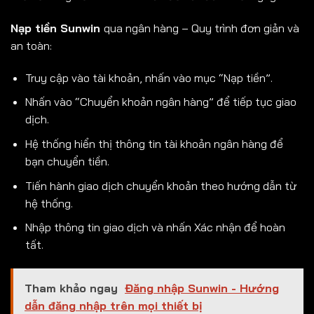
Nạp tiền Sunwin
qua ngân hàng – Quy trình đơn giản và
an toàn:
Truy cập vào tài khoản, nhấn vào mục “Nạp tiền”.
Nhấn vào “Chuyển khoản ngân hàng” để tiếp tục giao
dịch.
Hệ thống hiển thị thông tin tài khoản ngân hàng để
bạn chuyển tiền.
Tiến hành giao dịch chuyển khoản theo hướng dẫn từ
hệ thống.
Nhập thông tin giao dịch và nhấn Xác nhận để hoàn
tất.
Tham khảo ngay
Đăng nhập Sunwin - Hướng
dẫn đăng nhập trên mọi thiết bị