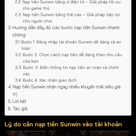
Nạp tiền Sunwin bằng ví điện tử – Giải pháp tối ưu
cho game thủ
Nạp tiền Sunwin bằng thẻ cào – Giải pháp tiện lợi
cho người chơi
Hướng dẫn đầy đủ các bước nạp tiền Sunwin nhanh
chóng
Bước 1: Đăng nhập tài khoản Sunwin dễ dàng và an
toàn
Bước 2: Chọn cách nạp tiền dễ dàng theo nhu cầu
của bạn
Bước 3: Điền thông tin nạp tiền an toàn và chính
xác
Bước 4: Xác nhận giao dịch
Nạp tiền Sunwin nhận ngay nhiều khuyến mãi siêu giá
trị
Lời kết
Tác giả
Lý do cần nạp tiền Sunwin vào tài khoản