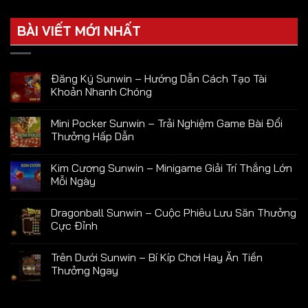
BÀI VIẾT MỚI NHẤT
Đăng Ký Sunwin – Hướng Dẫn Cách Tạo Tài
Khoản Nhanh Chóng
Mini Pocker Sunwin – Trải Nghiệm Game Bài Đổi
Thưởng Hấp Dẫn
Kim Cương Sunwin – Minigame Giải Trí Thắng Lớn
Mỗi Ngày
Dragonball Sunwin – Cuộc Phiêu Lưu Săn Thưởng
Cực Đỉnh
Trên Dưới Sunwin – Bí Kíp Chơi Hay Ăn Tiền
Thưởng Ngay