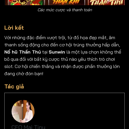
Các mức cược và thanh toán
Lời kết
Với những đặc điểm vượt trội, từ đồ họa đẹp mắt, âm
thanh sống động cho đến cơ hội trúng thưởng hấp dẫn,
Nổ hũ Thần Thú
tại
Sunwin
là một lựa chọn không thể
bỏ qua đối với bất kỳ cược thủ nào yêu thích trò chơi
slot. Cơ hội chiến thắng và nhận được phần thưởng lớn
đang chờ đón bạn!
Tác giả
CEO Mai Tiny