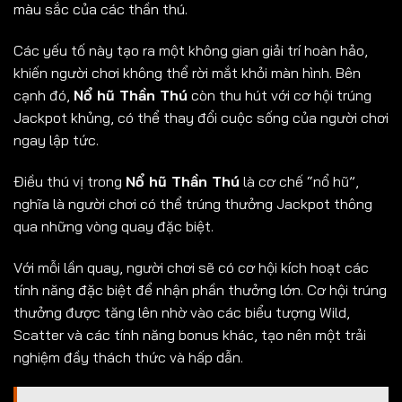
màu sắc của các thần thú.
Các yếu tố này tạo ra một không gian giải trí hoàn hảo,
khiến người chơi không thể rời mắt khỏi màn hình. Bên
cạnh đó,
Nổ hũ Thần Thú
còn thu hút với cơ hội trúng
Jackpot khủng, có thể thay đổi cuộc sống của người chơi
ngay lập tức.
Điều thú vị trong
Nổ hũ Thần Thú
là cơ chế “nổ hũ”,
nghĩa là người chơi có thể trúng thưởng Jackpot thông
qua những vòng quay đặc biệt.
Với mỗi lần quay, người chơi sẽ có cơ hội kích hoạt các
tính năng đặc biệt để nhận phần thưởng lớn. Cơ hội trúng
thưởng được tăng lên nhờ vào các biểu tượng Wild,
Scatter và các tính năng bonus khác, tạo nên một trải
nghiệm đầy thách thức và hấp dẫn.