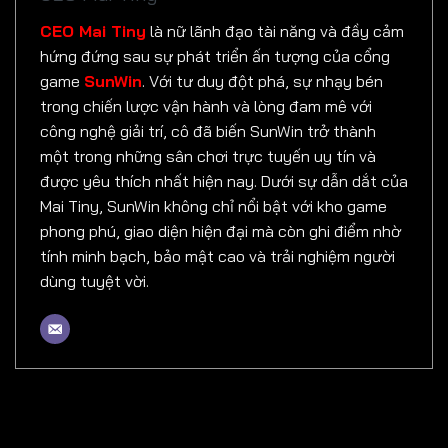
CEO Mai Tiny
là nữ lãnh đạo tài năng và đầy cảm
hứng đứng sau sự phát triển ấn tượng của cổng
game
SunWin
. Với tư duy đột phá, sự nhạy bén
trong chiến lược vận hành và lòng đam mê với
công nghệ giải trí, cô đã biến SunWin trở thành
một trong những sân chơi trực tuyến uy tín và
được yêu thích nhất hiện nay. Dưới sự dẫn dắt của
Mai Tiny, SunWin không chỉ nổi bật với kho game
phong phú, giao diện hiện đại mà còn ghi điểm nhờ
tính minh bạch, bảo mật cao và trải nghiệm người
dùng tuyệt vời.