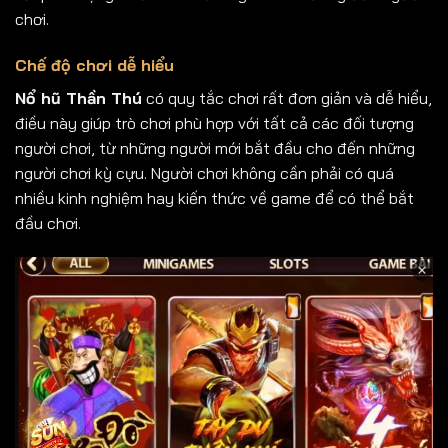
chơi.
Chế độ chơi dễ hiểu
Nổ hũ Thần Thú
có quy tắc chơi rất đơn giản và dễ hiểu,
điều này giúp trò chơi phù hợp với tất cả các đối tượng
người chơi, từ những người mới bắt đầu cho đến những
người chơi kỳ cựu. Người chơi không cần phải có quá
nhiều kinh nghiệm hay kiến thức về game để có thể bắt
đầu chơi.