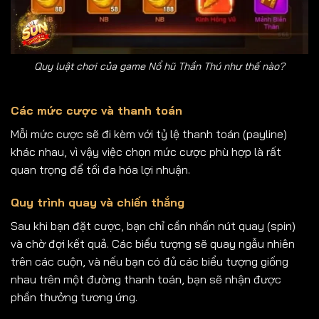
Quy luật chơi của game Nổ hũ Thần Thú như thế nào?
Các mức cược và thanh toán
Mỗi mức cược sẽ đi kèm với tỷ lệ thanh toán (payline)
khác nhau, vì vậy việc chọn mức cược phù hợp là rất
quan trọng để tối đa hóa lợi nhuận.
Quy trình quay và chiến thắng
Sau khi bạn đặt cược, bạn chỉ cần nhấn nút quay (spin)
và chờ đợi kết quả. Các biểu tượng sẽ quay ngẫu nhiên
trên các cuộn, và nếu bạn có đủ các biểu tượng giống
nhau trên một đường thanh toán, bạn sẽ nhận được
phần thưởng tương ứng.